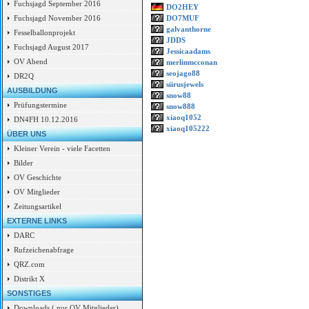
Fuchsjagd September 2016
DO2HEY
DO7MUF
Fuchsjagd November 2016
galvanthorne
Fesselballonprojekt
JDDS
Fuchsjagd August 2017
Jessicaadams
OV Abend
merlinmcconan
seojago88
DR2Q
siirusjewels
AUSBILDUNG
snow88
Prüfungstermine
snow888
xiaoq1052
DN4FH 10.12.2016
xiaoq105222
ÜBER UNS
Kleiner Verein - viele Facetten
Bilder
OV Geschichte
OV Mitglieder
Zeitungsartikel
EXTERNE LINKS
DARC
Rufzeichenabfrage
QRZ.com
Distrikt X
SONSTIGES
Downloads ( nur OV Mitglieder)