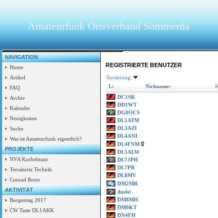
Amateurfunk Ortsverband Sömmerda
NAVIGATION
REGISTRIERTE BENUTZER
Home
Sortierung:
Artikel
L:
Nickname:
K
FAQ
DC1SK
Archiv
DD1WT
Kalender
DG0OCS
Neuigkeiten
DL1ATM
DL3AZI
Suche
DL4ANI
Was ist Amateurfunk eigentlich?
DL4FNM
PROJEKTE
DL5ALW
NVA Kurbelmast
DL7JPH
DL7PR
Terrahertz Technik
DL8MV
Conrad Rotor
DM2MR
AKTIVITÄT
dm4ti
DM8MH
Burgentag 2017
DM9KT
CW Taste DL1AKK
DN4FH