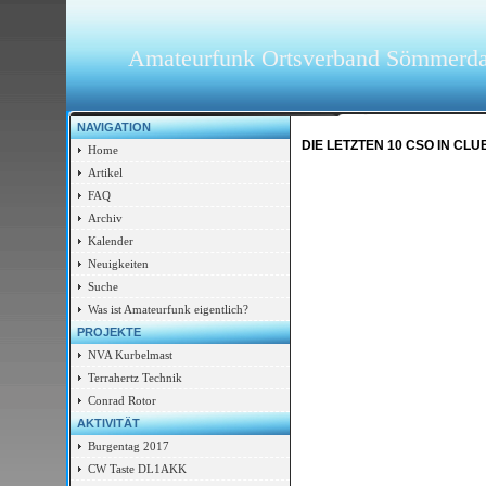
Amateurfunk Ortsverband Sömmerd
NAVIGATION
DIE LETZTEN 10 CSO IN CL
Home
Artikel
FAQ
Archiv
Kalender
Neuigkeiten
Suche
Was ist Amateurfunk eigentlich?
PROJEKTE
NVA Kurbelmast
Terrahertz Technik
Conrad Rotor
AKTIVITÄT
Burgentag 2017
CW Taste DL1AKK