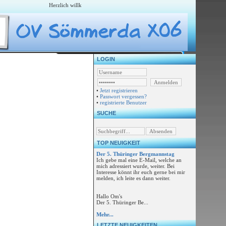
Herzlich willkommen auf der Webseite vom Ortsverband Sömmerda X06
LOGIN
•
Jetzt registrieren
•
Passwort vergessen?
•
registrierte Benutzer
SUCHE
TOP NEUIGKEIT
Der 5. Thüringer Bergmannstag
Ich gebe mal eine E-Mail, welche an
mich adressiert wurde, weiter. Bei
Interesse könnt ihr euch gerne bei mir
melden, ich leite es dann weiter.
Hallo Om's
Der 5. Thüringer Be...
Mehr...
LETZTE NEUIGKEITEN