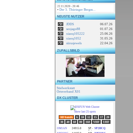
22.11.2020 - 20:46
•
Der 5. Thüringer Bergm...
NEUSTE NUTZER
JDDS
06.07.26
seojago88
01.07.26
xiaoq105222
25.06.26
xiaoq1052
31.05.26
siirusjewels
22.04.26
ZUFALLSBILD
PARTNER
Stielwerkstatt
Ortsverband X01
DX CLUSTER