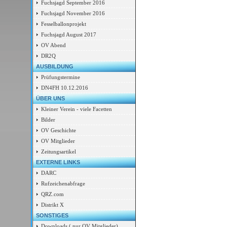
Fuchsjagd September 2016
Fuchsjagd November 2016
Fesselballonprojekt
Fuchsjagd August 2017
OV Abend
DR2Q
AUSBILDUNG
Prüfungstermine
DN4FH 10.12.2016
ÜBER UNS
Kleiner Verein - viele Facetten
Bilder
OV Geschichte
OV Mitglieder
Zeitungsartikel
EXTERNE LINKS
DARC
Rufzeichenabfrage
QRZ.com
Distrikt X
SONSTIGES
Downloads ( nur OV Mitglieder)