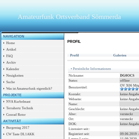
Amateurfunk Ortsverband Sömmerda
NAVIGATION
PROFIL
Home
Artikel
Profil
Galerien
FAQ
Archiv
• Persönliche Informationen
Kalender
Nickname:
DG0OCS
Neuigkeiten
Status:
offline
Suche
OV X06 Mitg
Benutzertitel:
Was ist Amateurfunk eigentlich?
Kontakt:
keine Angab
PROJEKTE
Webseite:
keine Angab
NVA Kurbelmast
Name:
Terrahertz Technik
Geschlecht:
keine Angab
Alter:
versteckt
Conrad Rotor
Ort:
versteckt
AKTIVITÄT
DOK:
keine Angab
Burgentag 2017
Lizensiert seit::
Registriert seit:
09.06.2019 -
CW Taste DL1AKK
Letzter Login:
11.09.2020 -