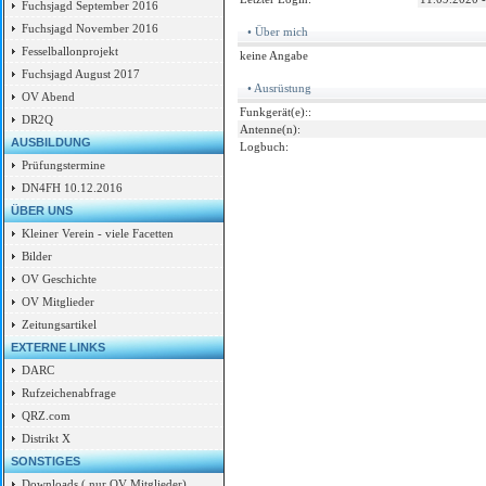
Fuchsjagd September 2016
Fuchsjagd November 2016
• Über mich
Fesselballonprojekt
keine Angabe
Fuchsjagd August 2017
• Ausrüstung
OV Abend
Funkgerät(e)::
DR2Q
Antenne(n):
AUSBILDUNG
Logbuch:
Prüfungstermine
DN4FH 10.12.2016
ÜBER UNS
Kleiner Verein - viele Facetten
Bilder
OV Geschichte
OV Mitglieder
Zeitungsartikel
EXTERNE LINKS
DARC
Rufzeichenabfrage
QRZ.com
Distrikt X
SONSTIGES
Downloads ( nur OV Mitglieder)