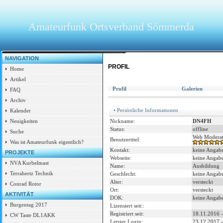
Amateurfunk Ortsverband Sömmerda
NAVIGATION
PROFIL
Home
Artikel
Profil
Galerien
FAQ
Archiv
• Persönliche Informationen
Kalender
Nickname:
DN4FH
Neuigkeiten
Status:
offline
Suche
Web Moderat
Benutzertitel:
Was ist Amateurfunk eigentlich?
Kontakt:
keine Angab
PROJEKTE
Webseite:
keine Angab
NVA Kurbelmast
Name:
Ausbildung
Terrahertz Technik
Geschlecht:
keine Angab
Alter:
versteckt
Conrad Rotor
Ort:
versteckt
AKTIVITÄT
DOK:
keine Angab
Burgentag 2017
Lizensiert seit::
Registriert seit:
18.11.2016 -
CW Taste DL1AKK
Letzter Login:
23.12.2017 -