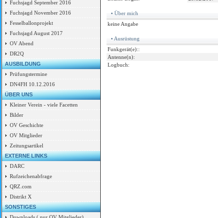
Fuchsjagd September 2016
Fuchsjagd November 2016
• Über mich
Fesselballonprojekt
keine Angabe
Fuchsjagd August 2017
• Ausrüstung
OV Abend
Funkgerät(e)::
DR2Q
Antenne(n):
AUSBILDUNG
Logbuch:
Prüfungstermine
DN4FH 10.12.2016
ÜBER UNS
Kleiner Verein - viele Facetten
Bilder
OV Geschichte
OV Mitglieder
Zeitungsartikel
EXTERNE LINKS
DARC
Rufzeichenabfrage
QRZ.com
Distrikt X
SONSTIGES
Downloads ( nur OV Mitglieder)