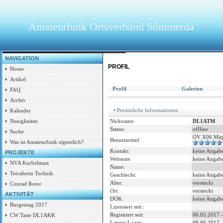
Amateurfunk Ortsverband Sömmerda
NAVIGATION
PROFIL
Home
Artikel
Profil
Galerien
FAQ
Archiv
• Persönliche Informationen
Kalender
Nickname:
DL1ATM
Neuigkeiten
Status:
offline
Suche
OV X06 Mitg
Benutzertitel:
Was ist Amateurfunk eigentlich?
Kontakt:
keine Angab
PROJEKTE
Webseite:
keine Angab
NVA Kurbelmast
Name:
Terrahertz Technik
Geschlecht:
keine Angab
Alter:
versteckt
Conrad Rotor
Ort:
versteckt
AKTIVITÄT
DOK:
keine Angab
Burgentag 2017
Lizensiert seit::
Registriert seit:
06.05.2017 -
CW Taste DL1AKK
Letzter Login:
08.06.2017 -