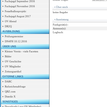
Fuchsjagd September 2016
Fuchsjagd November 2016
• Über mich
Fesselballonprojekt
keine Angabe
Fuchsjagd August 2017
• Ausrüstung
OV Abend
Funkgerät(e)::
DR2Q
Antenne(n):
AUSBILDUNG
Logbuch:
Prüfungstermine
DN4FH 10.12.2016
ÜBER UNS
Kleiner Verein - viele Facetten
Bilder
OV Geschichte
OV Mitglieder
Zeitungsartikel
EXTERNE LINKS
DARC
Rufzeichenabfrage
QRZ.com
Distrikt X
SONSTIGES
Downloads ( nur OV Mitglieder)