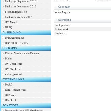
Fuchsjagd September 2016
Fuchsjagd November 2016
• Über mich
Fesselballonprojekt
keine Angabe
Fuchsjagd August 2017
• Ausrüstung
OV Abend
Funkgerät(e)::
DR2Q
Antenne(n):
AUSBILDUNG
Logbuch:
Prüfungstermine
DN4FH 10.12.2016
ÜBER UNS
Kleiner Verein - viele Facetten
Bilder
OV Geschichte
OV Mitglieder
Zeitungsartikel
EXTERNE LINKS
DARC
Rufzeichenabfrage
QRZ.com
Distrikt X
SONSTIGES
Downloads ( nur OV Mitglieder)