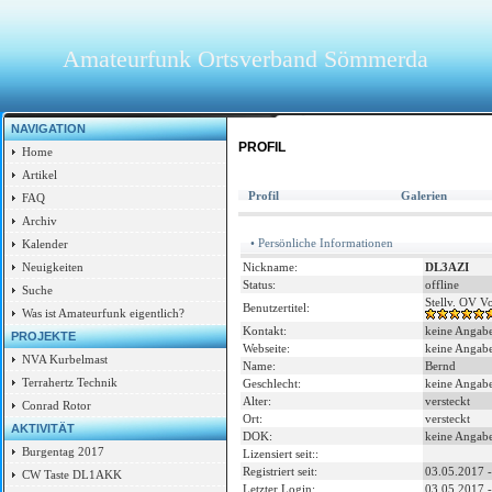
Amateurfunk Ortsverband Sömmerda
NAVIGATION
PROFIL
Home
Artikel
Profil
Galerien
FAQ
Archiv
• Persönliche Informationen
Kalender
Nickname:
DL3AZI
Neuigkeiten
Status:
offline
Suche
Stellv. OV V
Benutzertitel:
Was ist Amateurfunk eigentlich?
Kontakt:
keine Angab
PROJEKTE
Webseite:
keine Angab
NVA Kurbelmast
Name:
Bernd
Terrahertz Technik
Geschlecht:
keine Angab
Alter:
versteckt
Conrad Rotor
Ort:
versteckt
AKTIVITÄT
DOK:
keine Angab
Burgentag 2017
Lizensiert seit::
Registriert seit:
03.05.2017 -
CW Taste DL1AKK
Letzter Login:
03.05.2017 -