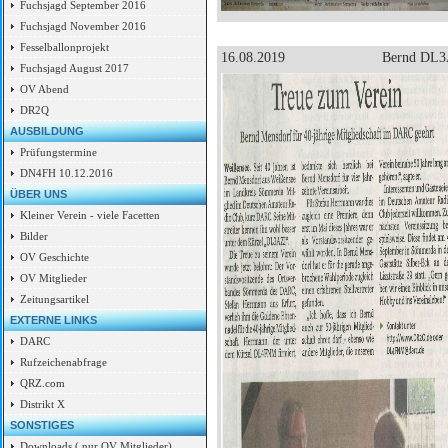
Fuchsjagd September 2016
Fuchsjagd November 2016
Fesselballonprojekt
16.08.2019
Bernd DL3A
Fuchsjagd August 2017
OV Abend
DR2Q
AUSBILDUNG
Prüfungstermine
DN4FH 10.12.2016
ÜBER UNS
Kleiner Verein - viele Facetten
Bilder
OV Geschichte
OV Mitglieder
Zeitungsartikel
EXTERNE LINKS
DARC
Rufzeichenabfrage
QRZ.com
Distrikt X
SONSTIGES
Downloads ( nur OV Mitglieder)