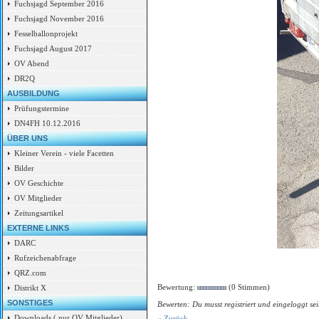
Fuchsjagd September 2016
Fuchsjagd November 2016
Fesselballonprojekt
Fuchsjagd August 2017
OV Abend
DR2Q
AUSBILDUNG
Prüfungstermine
DN4FH 10.12.2016
ÜBER UNS
Kleiner Verein - viele Facetten
Bilder
OV Geschichte
OV Mitglieder
Zeitungsartikel
EXTERNE LINKS
DARC
Rufzeichenabfrage
QRZ.com
Bewertung:
(0 Stimmen)
Distrikt X
SONSTIGES
Bewerten: Du musst registriert und eingeloggt sei
Downloads ( nur OV Mitglieder)
« Zurück