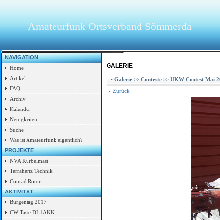
Amateurfunk Ortsverband Sömmerda
NAVIGATION
GALERIE
Home
Artikel
•
Galerie
>>
Conteste
>>
UKW Contest Mai 2
FAQ
« Zurück
Archiv
Kalender
Neuigkeiten
Suche
Was ist Amateurfunk eigentlich?
PROJEKTE
NVA Kurbelmast
Terrahertz Technik
Conrad Rotor
AKTIVITÄT
Burgentag 2017
CW Taste DL1AKK