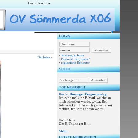
Herzlich willkommen auf der Webseite vom Ortsverband Sömmerda X06
LOGIN
•
Jetzt registrieren
Nächstes »
•
Passwort vergessen?
•
registrierte Benutzer
SUCHE
TOP NEUIGKEIT
Der 5. Thüringer Bergmannstag
Ich gebe mal eine E-Mail, welche an
mich adressiert wurde, weiter. Bei
Interesse könnt ihr euch gerne bei mir
melden, ich leite es dann weiter.
Hallo Om's
Der 5. Thüringer Be...
Mehr...
LETZTE NEUIGKEITEN