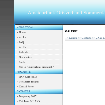
Amateurfunk Ortsverband Sömmerd
NAVIGATION
GALERIE
Home
Artikel
•
Galerie
>>
Conteste
>>
UKW Co
FAQ
Archiv
Kalender
Neuigkeiten
Suche
Was ist Amateurfunk eigentlich?
PROJEKTE
NVA Kurbelmast
Terrahertz Technik
Conrad Rotor
AKTIVITÄT
Burgentag 2017
CW Taste DL1AKK