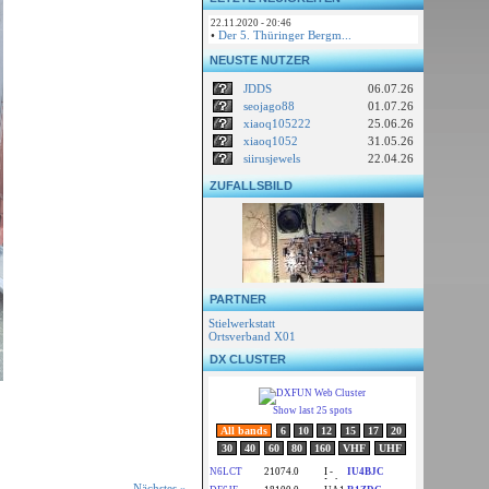
22.11.2020 - 20:46
•
Der 5. Thüringer Bergm...
NEUSTE NUTZER
JDDS
06.07.26
seojago88
01.07.26
xiaoq105222
25.06.26
xiaoq1052
31.05.26
siirusjewels
22.04.26
ZUFALLSBILD
PARTNER
Stielwerkstatt
Ortsverband X01
DX CLUSTER
Nächstes »