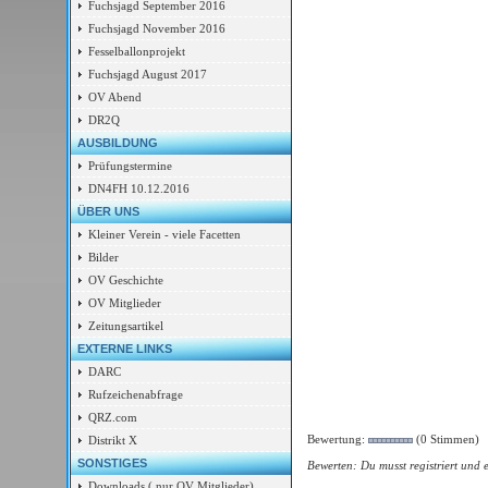
Fuchsjagd September 2016
Fuchsjagd November 2016
Fesselballonprojekt
Fuchsjagd August 2017
OV Abend
DR2Q
AUSBILDUNG
Prüfungstermine
DN4FH 10.12.2016
ÜBER UNS
Kleiner Verein - viele Facetten
Bilder
OV Geschichte
OV Mitglieder
Zeitungsartikel
EXTERNE LINKS
DARC
Rufzeichenabfrage
QRZ.com
Bewertung:
(0 Stimmen)
Distrikt X
SONSTIGES
Bewerten: Du musst registriert und 
Downloads ( nur OV Mitglieder)