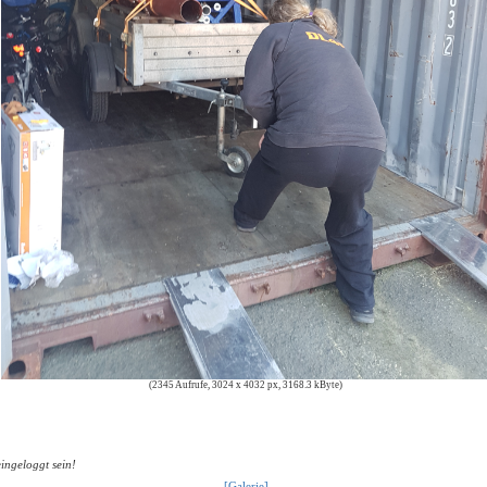
(2345 Aufrufe, 3024 x 4032 px, 3168.3 kByte)
eingeloggt sein!
[Galerie]