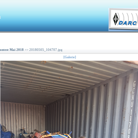
a
ntest Mai 2018
>> 20180505_104707.jpg
[Galerie]