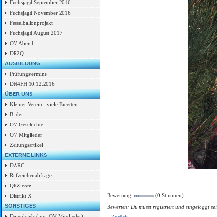
Fuchsjagd September 2016
Fuchsjagd November 2016
Fesselballonprojekt
Fuchsjagd August 2017
OV Abend
DR2Q
AUSBILDUNG
Prüfungstermine
DN4FH 10.12.2016
ÜBER UNS
Kleiner Verein - viele Facetten
Bilder
OV Geschichte
OV Mitglieder
Zeitungsartikel
EXTERNE LINKS
DARC
Rufzeichenabfrage
QRZ.com
Bewertung:
(0 Stimmen)
Distrikt X
SONSTIGES
Bewerten: Du musst registriert und eingeloggt sei
Downloads ( nur OV Mitglieder)
« Zurück