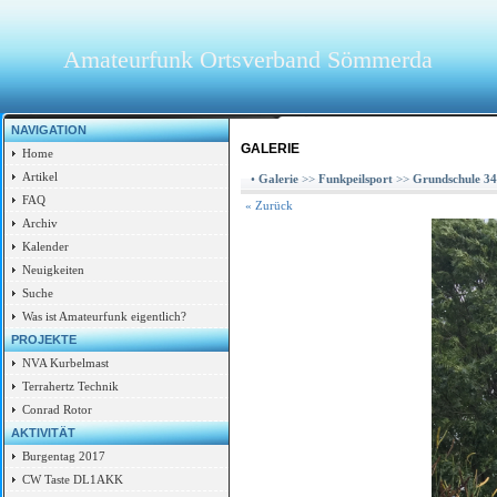
Amateurfunk Ortsverband Sömmerda
NAVIGATION
GALERIE
Home
Artikel
•
Galerie
>>
Funkpeilsport
>>
Grundschule 34
FAQ
« Zurück
Archiv
Kalender
Neuigkeiten
Suche
Was ist Amateurfunk eigentlich?
PROJEKTE
NVA Kurbelmast
Terrahertz Technik
Conrad Rotor
AKTIVITÄT
Burgentag 2017
CW Taste DL1AKK