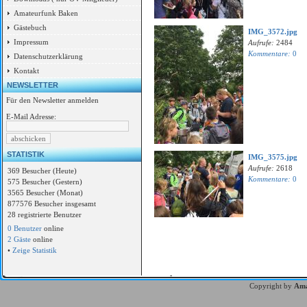
Amateurfunk Baken
Gästebuch
IMG_3572.jpg
Impressum
Aufrufe:
2484
Kommentare:
0
Datenschutzerklärung
Kontakt
NEWSLETTER
Für den Newsletter anmelden
E-Mail Adresse:
STATISTIK
IMG_3575.jpg
Aufrufe:
2618
369 Besucher (Heute)
Kommentare:
0
575 Besucher (Gestern)
3565 Besucher (Monat)
877576 Besucher insgesamt
28 registrierte Benutzer
0 Benutzer
online
2 Gäste
online
•
Zeige Statistik
Copyright by
Ama