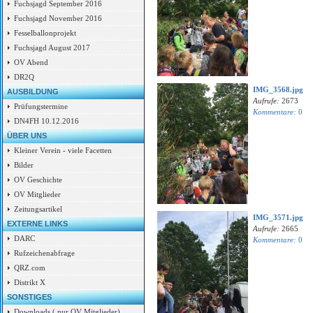
Fuchsjagd September 2016
Fuchsjagd November 2016
Fesselballonprojekt
Fuchsjagd August 2017
OV Abend
DR2Q
IMG_3568.jpg
AUSBILDUNG
Aufrufe:
2673
Prüfungstermine
Kommentare:
0
DN4FH 10.12.2016
ÜBER UNS
Kleiner Verein - viele Facetten
Bilder
OV Geschichte
OV Mitglieder
Zeitungsartikel
IMG_3571.jpg
EXTERNE LINKS
Aufrufe:
2665
DARC
Kommentare:
0
Rufzeichenabfrage
QRZ.com
Distrikt X
SONSTIGES
Downloads ( nur OV Mitglieder)