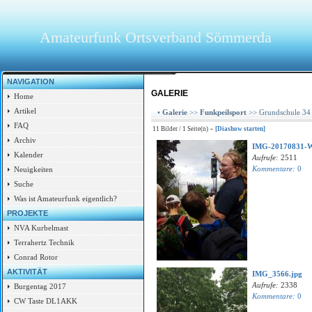
Amateurfunk Ortsverband Sömmerda
NAVIGATION
GALERIE
Home
Artikel
•
Galerie
>>
Funkpeilsport
>> Grundschule 34 
FAQ
-
11 Bilder / 1 Seite(n)
[Diashow starten]
Archiv
IMG-20170831-W
Kalender
Aufrufe:
2511
Kommentare:
0
Neuigkeiten
Suche
Was ist Amateurfunk eigentlich?
PROJEKTE
NVA Kurbelmast
Terrahertz Technik
Conrad Rotor
AKTIVITÄT
IMG_3566.jpg
Aufrufe:
2338
Burgentag 2017
Kommentare:
0
CW Taste DL1AKK