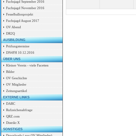
Fuchsjagd September 2016
Fuchsjagd November 2016
Fesselballonprojekt
Fuchsjagd August 2017
OV Abend
DR2Q
AUSBILDUNG
Prüfungstermine
DN4FH 10.12.2016
ÜBER UNS
Kleiner Verein - viele Facetten
Bilder
OV Geschichte
OV Mitglieder
Zeitungsartikel
EXTERNE LINKS
DARC
Rufzeichenabfrage
QRZ.com
Distrikt X
SONSTIGES
Downloads ( nur OV Mitglieder)