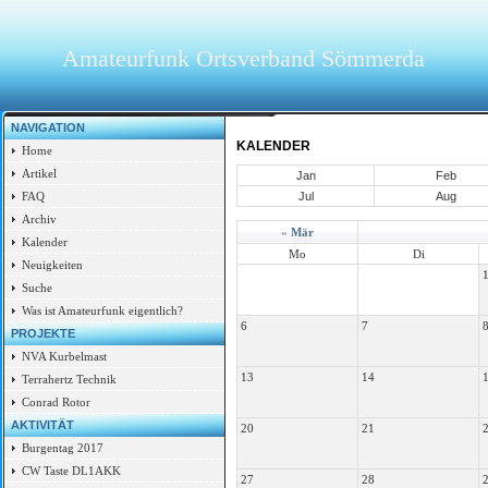
Amateurfunk Ortsverband Sömmerda
NAVIGATION
KALENDER
Home
Artikel
Jan
Feb
Jul
Aug
FAQ
Archiv
«
Mär
Kalender
Mo
Di
Neuigkeiten
Suche
Was ist Amateurfunk eigentlich?
6
7
PROJEKTE
NVA Kurbelmast
13
14
Terrahertz Technik
Conrad Rotor
AKTIVITÄT
20
21
Burgentag 2017
CW Taste DL1AKK
27
28