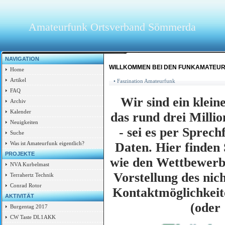
Amateurfunk Ortsverband Sömmerda
NAVIGATION
WILLKOMMEN BEI DEN FUNKAMATEU
Home
Artikel
• Faszination Amateurfunk
FAQ
Wir sind ein klein
Archiv
Kalender
das rund drei Milli
Neuigkeiten
- sei es per Sprec
Suche
Daten. Hier finden
Was ist Amateurfunk eigentlich?
PROJEKTE
wie den Wettbewerbe
NVA Kurbelmast
Vorstellung des nic
Terrahertz Technik
Conrad Rotor
Kontaktmöglichkeite
AKTIVITÄT
(oder
Burgentag 2017
CW Taste DL1AKK