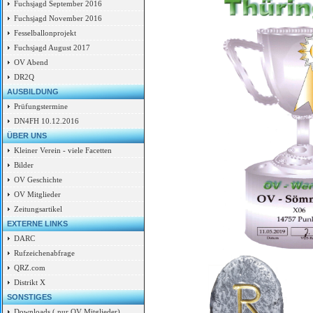
Fuchsjagd September 2016
Fuchsjagd November 2016
Fesselballonprojekt
Fuchsjagd August 2017
OV Abend
DR2Q
AUSBILDUNG
Prüfungstermine
DN4FH 10.12.2016
ÜBER UNS
Kleiner Verein - viele Facetten
Bilder
OV Geschichte
OV Mitglieder
Zeitungsartikel
EXTERNE LINKS
DARC
Rufzeichenabfrage
QRZ.com
Distrikt X
SONSTIGES
Downloads ( nur OV Mitglieder)