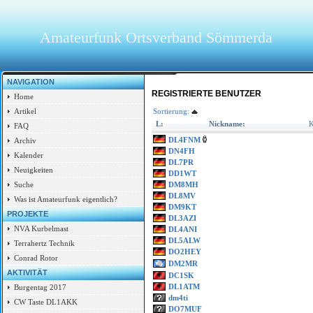
Amateurfunk Ortsverband Sömmerda
NAVIGATION
REGISTRIERTE BENUTZER
Home
Sortierung:
Artikel
L:
Nickname:
K
FAQ
DL4FNM
Archiv
DN4FH
Kalender
DL7PR
Neuigkeiten
DD1WT
DM8MH
Suche
DL8MV
Was ist Amateurfunk eigentlich?
DM9KT
PROJEKTE
DL3AZI
NVA Kurbelmast
DL4ANI
DL5ALW
Terrahertz Technik
DO2HEY
Conrad Rotor
DM2MR
AKTIVITÄT
DC1SK
DL1ATM
Burgentag 2017
dm4ti
CW Taste DL1AKK
DO7MUF