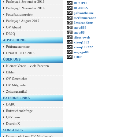
Fuchsjagd September 2016
DL7JPH
DG0OCS
Fuchsjagd November 2016
galvanthorne
Fesselballonprojekt
merlinmcconan
Fuchsjagd August 2017
Jessicaadams
OV Abend
snow888
snow88
DR2Q
siirusjewels
AUSBILDUNG
xiaoq1052
Prüfungstermine
xiaoq105222
seojago88
DN4FH 10.12.2016
JDDS
ÜBER UNS
Kleiner Verein - viele Facetten
Bilder
OV Geschichte
OV Mitglieder
Zeitungsartikel
EXTERNE LINKS
DARC
Rufzeichenabfrage
QRZ.com
Distrikt X
SONSTIGES
Downloads ( nur OV Mitglieder)